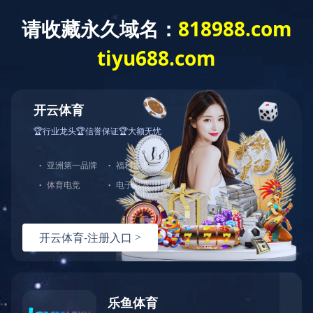
您好，欢迎光临华体会官方端网站登录入口官网！
网站首页
关于中大
产品展示