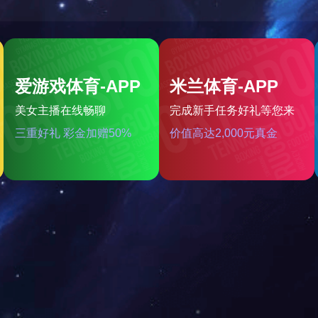
大木工产品给予好评
院长、院士、中共中央委员周济亲切接见了华体会官方端网站登录入口总经理赵瑞锦同志
木屋制造领域的突破给予了好评，并且对公司提出了更高的期望。
见中大木工总经理
官方端网站登录入口经理赵瑞锦同志，并对公司产品给予好评，对公司在木工机械领
的优良传统，继续发扬科技创新、优质高效的企业精神。
机械行业优秀实木加工机械生产企业”称号
顺德由中国林业机械协会举办的颁奖会议上，我公司荣获“中国木工机械行业优秀实木加工