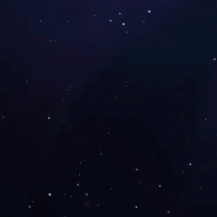
我公司荣获“中国木工
20
2018年12月7日，在广东
2018-10
关于中大
新闻资讯
About
News
公司简介
公司动态
企业文化
行业动态