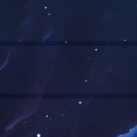
新闻中心
公司动态
行业动态