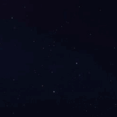
企业”称号。
二维码
Code
微信扫一扫