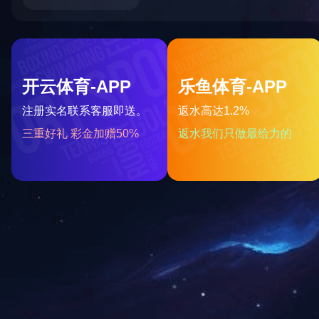
中国工程院院长对中
23
2013的8月份中国工程院
2019-04
进行了详细的了解，对公司在
省长孙尧同志亲切接
19
省长孙尧同志亲切接见华体会
2019-02
且鼓励我公司保持诚实、守信
我公司荣获“中国木工
29
2018年12月7日，在广东
2018-12